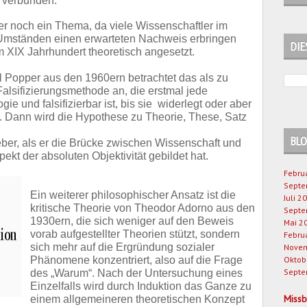
 verbunden.
mer noch ein Thema, da viele Wissenschaftler im
 Umständen einen erwarteten Nachweis erbringen
DIE
 XIX Jahrhundert theoretisch angesetzt.
l Popper aus den 1960ern betrachtet das als zu
Falsifizierungsmethode an, die erstmal jede
ie und falsifizierbar ist, bis sie widerlegt oder aber
d. Dann wird die Hypothese zu Theorie, These, Satz
BLO
er, als er die Brücke zwischen Wissenschaft und
kt der absoluten Objektivität gebildet hat.
Febru
Septe
Ein weiterer philosophischer Ansatz ist die
Juli 2
kritische Theorie von Theodor Adorno aus den
Septe
1930ern, die sich weniger auf den Beweis
Mai 2
vorab aufgestellter Theorien stützt, sondern
Febru
sich mehr auf die Ergründung sozialer
Novem
Phänomene konzentriert, also auf die Frage
Oktob
Septe
des „Warum“. Nach der Untersuchung eines
Einzelfalls wird durch Induktion das Ganze zu
Miss
einem allgemeineren theoretischen Konzept