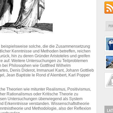
PO
, beispielsweise solche, die die Zusammensetzung
licher Kenntnisse und Methoden betreffen, reichen
zurück, hin zu deren Gründer Aristoteles und greifen
e auf. Weitere Untersuchungen zu Teilproblemen
ch bei Philosophen wie
Gottfried Wilhelm
tes, Denis Diderot, Immanuel Kant, Johann Gottlieb
gel,
Jean Baptiste le Rond d’Alembert, Karl Popper
he Theorien wie mitunter Realismus, Positivismus,
her Rationalismus oder Kritische Theorie zu
iesen Untersuchungen überwiegend als System
nd Erkenntnisse verstanden. Wissenschaftstheorie
enntnistheorie und Methodologie, also der Reflexion
LAT